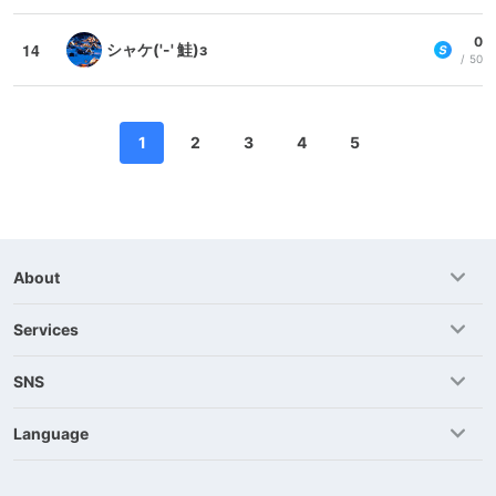
0
14
シャケ('-' 鮭)з
50
1
2
3
4
5
About
Services
SNS
Language