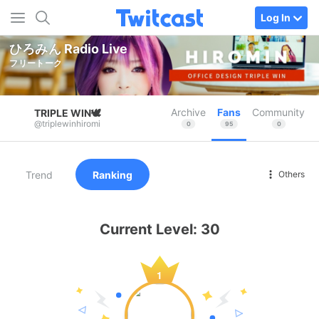
Log In
ひろみん Radio Live
フリートーク
Archive
Fans
Community
TRIPLE WIN🕊
@triplewinhiromi
0
95
0
Trend
Ranking
Others
Current Level: 30