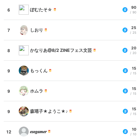
90
6
ぽむたそ☆
90
25
7
しおり
25
20
8
かなりあ@8/2 ZINEフェス文芸
20
15
9
もっくん
15
15
9
ホムラ
15
15
9
森瑶子★ようこ★♪
15
10
12
𝒆𝒔𝒆𝒈𝒂𝒎𝒆𝒓
10