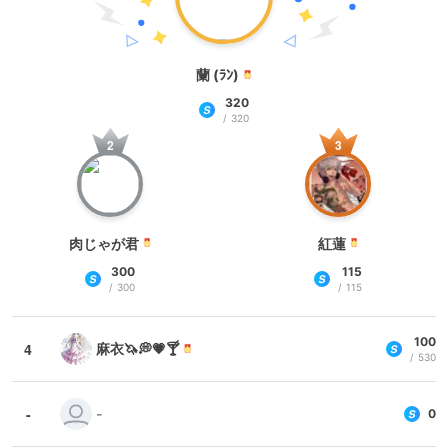
蘭 (ﾗﾝ)
320
320
肉じゃが君
紅蓮
300
115
300
115
100
4
麻衣🦄💭💗🍸
530
-
-
0