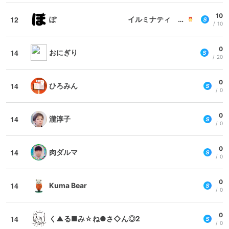
10
12
ぽ イルミナティ Freemasonry フリーメイソン ..
10
0
14
おにぎり
20
0
14
ひろみん
0
0
14
瀧淳子
0
0
14
肉ダルマ
0
0
14
Kuma Bear
0
0
14
く▲る■み☆ね●さ◇ん◎2
0